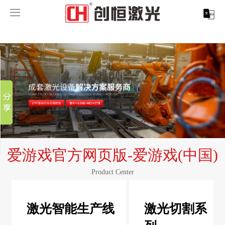
爱游戏官方网页版
爱游戏官方网页版-爱游戏(中国)
分享到
爱游戏官方网页版-爱游戏(中国)
新浪微博
微信
案例展示
激光打标系列
百度贴吧
服务支持
激光切割系列
行业解决方案
光纤激光打标机
豆瓣
QQ好友
关于创恒
激光焊接系列
客户案例
紫外线激光打标机
精密激光切割机
汽车行业激光智能解决方案
爱游戏官方网页版-爱游戏(中国)
爱游戏官方网页版
激光智能生产线
创客说
走进创恒
CO2激光打标机
大幅激光切割机
创恒激光CX-CE-1500手持焊接机_激光焊接机
轨道交通行业激光智能加工解决方案
Product Center
联系我们
激光清洗系列
科技创恒
爱游戏官方网页版
在线飞行激光打标机
管材激光切割机
创恒激光机械手臂激光焊接机
新能源电机定子铁芯激光焊接产线
水泵风机行业
激光智能生产线
激光切割系
底部导航
激光加工服务
加入创恒
展会活动
CX-3D系列激光打标机
电机定转子铁芯单工位激光焊接机
新能源电机转子铁芯自动检测压铆产线
创恒激光清洗机
眼镜行业