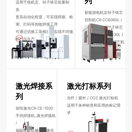
列
适用于电机定、转子铁芯批量制
造
行业动态
EM-Smart 系列
创恒激光双头双工位铁芯激光焊接机
电机定转子铁芯快速打样加工服务
水暖洁具行业
新能源电机定转子铁芯
更高自动化程度，可实现焊接、检
切割机CX-CC6060L /
测、打码等智能焊接工序
新能源电机定转子铁芯激光焊接机
厨具五金行业
新能源电机定转子铁芯
可通过切换工装模块，实现不同规
切割机CX-CC13130L /
格产品生产
创恒激光阀芯焊接工作站
包装赋码及标机
CX-CC3015激光切割机
新能源汽车零配件激光焊接机
礼品定制
家电行业
激光焊接系
激光打标系列
模具制造行业中激光加工设备解决方案
列
光纤 / 紫外 / CO2 激光打标机
低压电气行业
适用于各种材质和应用的标记需
创恒激光CX-CE-1500
求
手持焊接机_激光焊接机
/
创恒激光机械手臂激光