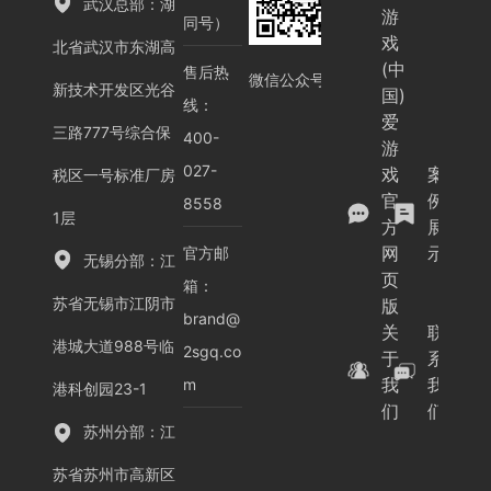
武汉总部：湖
游
为
沦
同号）
戏
北省武汉市东湖高
四
为
(中
售后热
个
一
微信公众号
新技术开发区光谷
国)
关
纸
线：
爱
键
空
三路777号综合保
400-
游
步
谈
027-
戏
案
税区一号标准厂房
骤，
—
官
例
8558
通
激
1层
方
展
俗
光
网
示
官方邮
无锡分部：江
易
行
页
箱：
懂，
业
苏省无锡市江阴市
版
brand@
无
的“
关
联
港城大道988号临
需...
卷”
2sgq.co
于
系
风
我
我
m
港科创园23-1
是
们
们
否..
苏州分部：江
苏省苏州市高新区