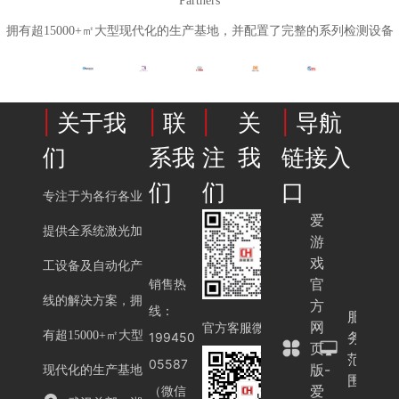
Partners
理，
展
年
程，
依
演
小
位
坚
拥有超15000+㎡大型现代化的生产基地，并配置了完整的系列检测设备
就
旧，
愈
巧
热
守
像“用
速
烈
高
闹
品
一
来
当“
效
依
质
束
打
用
|
关于我
|
联
|
关
|
导航
背
旧，
破
精
卡
就
后
速
解
确
领
行”
们
系我
注我
链接入
的
来
困
的‘光
福
为
关
打
局
们
们
口
刀’，
利
行
专注于为各行各业
键
卡
之
在
业
爱
逻
领
道
提供全系统激光加
材
潜
游
辑
福
料
规
戏
利
工设备及自动化产
上‘雕
则
官
销售热
线的解决方案，拥
刻’痕
当
方
线：
服
网
迹”，
服
官方客服微信
有超15000+㎡大型
务
199450
页
主
务
范
05587
版-
要
承
现代化的生产基地
围
爱
（微信
分
诺