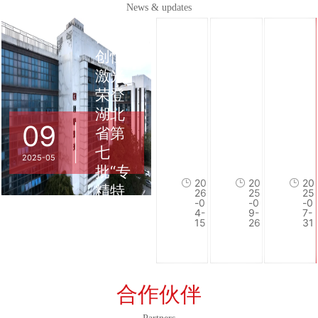
News & updates
喜
讯！
创恒
激光
一
【最
激
荣登
文
后
光
湖北
读
1
行
09
省第
光
创
当
懂
天！
业
七
纤
恒
激
光
周
陷
2025-05
批“专
激
激
光
纤
六
入
20
20
20
光
光
设
精特
激
冲！】
卷
26
25
25
-0
-0
-0
打
工
备
光
创
潭
新”中
4-
9-
7-
标
15
博
26
的
31
打
恒
创
小企
标
机
激
会
恒
价
业榜
机
光
激
的
展
格
单！
工
工
光
工
位
厮
合作伙伴
作
博
2
作
热
杀
原
会
7
过
闹
愈